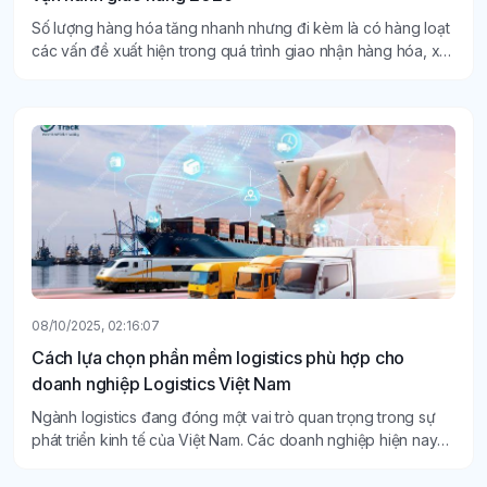
Số lượng hàng hóa tăng nhanh nhưng đi kèm là có hàng loạt
các vấn đề xuất hiện trong quá trình giao nhận hàng hóa, xử
lý đơn hàng… Chính vì vậy, phần mềm chuyển phát nhanh
đang trở thành công cụ thiết yếu cho các doanh nghiệp hiện
nay.
08/10/2025, 02:16:07
Cách lựa chọn phần mềm logistics phù hợp cho
doanh nghiệp Logistics Việt Nam
Ngành logistics đang đóng một vai trò quan trọng trong sự
phát triển kinh tế của Việt Nam. Các doanh nghiệp hiện nay
thường tìm đến các phần mềm logistics để tối ưu cho việc
quản lý hàng hóa, kho bãi, vận chuyển…