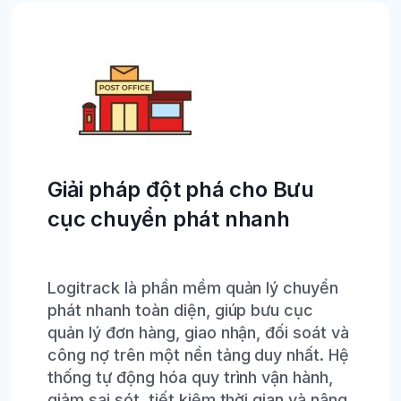
Giải pháp đột phá cho Bưu
cục chuyển phát nhanh
Logitrack là phần mềm quản lý chuyển
phát nhanh toàn diện, giúp bưu cục
quản lý đơn hàng, giao nhận, đối soát và
công nợ trên một nền tảng duy nhất. Hệ
thống tự động hóa quy trình vận hành,
giảm sai sót, tiết kiệm thời gian và nâng