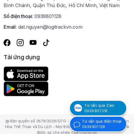
Bình Chánh, Quận Thủ Đức, Hồ Chí Minh, Việt Nam
Số điện thoại:
0939801128
Email:
dat.nguyen@logitrackvn.com
Tải ứng dụng
Tư vấn qua Zalo
0939 801 128
@ Bản quyền số 2678/2026/QTG - Cục Bản Quyền tác giả - Bộ Văn
Tư vấn qua điện thoại
Hóa Thể Thao và Du Lịch - Mọi thông tin nội dung trên Website phải
0939 801 128
được sự cho phép của chúng tôi.