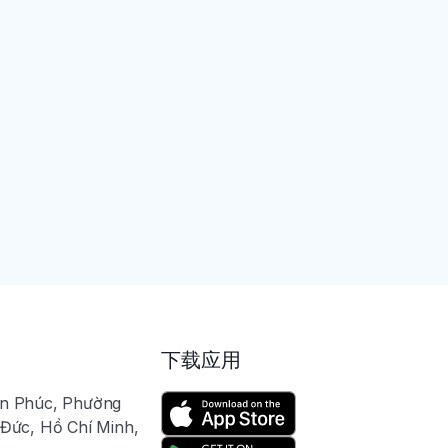
下载应用
an Phúc, Phường
Đức, Hồ Chí Minh,