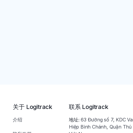
关于 Logitrack
联系 Logitrack
介绍
地址:
63 Đường số 7, KDC V
Hiệp Bình Chánh, Quận Thủ 