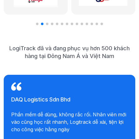
LogiTrack đã và đang phục vụ hơn 500 khách
hàng tại Đông Nam Á và Việt Nam
DAQ Logistics Sdn Bhd
Phần mềm dễ dùng, không rắc rối. Nhân viên mới
vào cũng học rất nhanh, Logitrack dễ xài, tiện lợi
cho công việc hằng ngày