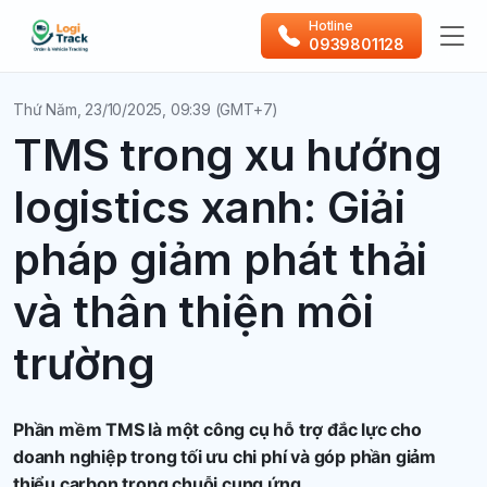
Hotline
0939801128
Thứ Năm, 23/10/2025, 09:39 (GMT+7)
TMS trong xu hướng
logistics xanh: Giải
pháp giảm phát thải
và thân thiện môi
trường
Phần mềm TMS là một công cụ hỗ trợ đắc lực cho
doanh nghiệp trong tối ưu chi phí và góp phần giảm
thiểu carbon trong chuỗi cung ứng.