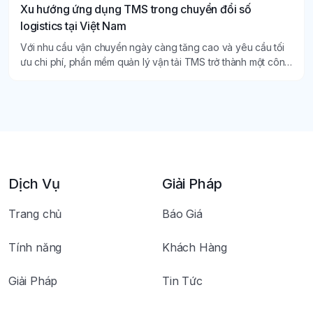
Xu hướng ứng dụng TMS trong chuyển đổi số
logistics tại Việt Nam
Với nhu cầu vận chuyển ngày càng tăng cao và yêu cầu tối
ưu chi phí, phần mềm quản lý vận tải TMS trở thành một công
cụ quan trọng giúp doanh nghiệp nâng cao năng lực cạnh
tranh, dễ dàng kiểm soát quy trình vận chuyển và mang lại
nhiều ưu điểm vượt trội.
Dịch Vụ
Giải Pháp
Trang chủ
Báo Giá
Tính năng
Khách Hàng
Giải Pháp
Tin Tức