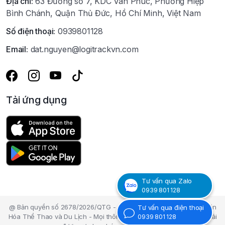
Địa chỉ:
63 Đường số 7, KDC Van Phúc, Phường Hiệp
Bình Chánh, Quận Thủ Đức, Hồ Chí Minh, Việt Nam
Số điện thoại:
0939801128
Email:
dat.nguyen@logitrackvn.com
Tải ứng dụng
Tư vấn qua Zalo
0939 801 128
@ Bản quyền số 2678/2026/QTG - Cục Bản Quyền tác giả - Bộ Văn
Tư vấn qua điện thoại
Hóa Thể Thao và Du Lịch - Mọi thông tin nội dung trên Website phải
0939 801 128