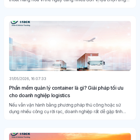
dụng phần mềm quản lý container để nâng cao hiệu quả
quản lý và giảm thiểu rủi ro trong vận hành.
31/05/2026, 16:07:33
Phần mềm quản lý container là gì? Giải pháp tối ưu
cho doanh nghiệp logistics
Nếu vẫn vận hành bằng phương pháp thủ công hoặc sử
dụng nhiều công cụ rời rạc, doanh nghiệp rất dễ gặp tình
trạng thất thoát dữ liệu, chậm tiến độ giao hàng và khó kiểm
soát chi phí vận hành, nhiều doanh nghiệp lựa chọn sử dụng
phần mềm quản lý container để nâng cao hiệu quả quản lý
và tối ưu quy trình vận tải.