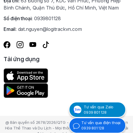
Địa chỉ:
63 Đường số 7, KDC Van Phúc, Phường Hiệp
Bình Chánh, Quận Thủ Đức, Hồ Chí Minh, Việt Nam
Số điện thoại:
0939801128
Email:
dat.nguyen@logitrackvn.com
Tải ứng dụng
Tư vấn qua Zalo
0939 801 128
@ Bản quyền số 2678/2026/QTG - Cục Bản Quyền tác giả - Bộ Văn
Tư vấn qua điện thoại
Hóa Thể Thao và Du Lịch - Mọi thông tin nội dung trên Website phải
0939 801 128