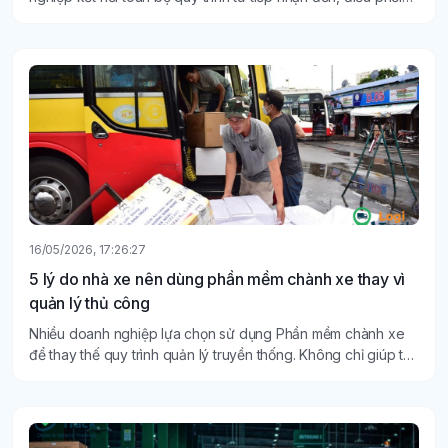
xe, quản lý kho/trạm cho đến tracking trạng thái giao hàng
theo thời gian thực.
16/05/2026, 17:26:27
5 lý do nhà xe nên dùng phần mềm chành xe thay vì
quản lý thủ công
Nhiều doanh nghiệp lựa chọn sử dụng Phần mềm chành xe
để thay thế quy trình quản lý truyền thống. Không chỉ giúp tối
ưu vận hành, phần mềm còn giúp nhà xe nâng cao tính
chuyên nghiệp, giảm thất thoát và tăng khả năng cạnh tranh
trên thị trường.