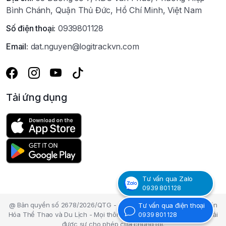
Bình Chánh, Quận Thủ Đức, Hồ Chí Minh, Việt Nam
Số điện thoại:
0939801128
Email:
dat.nguyen@logitrackvn.com
Tải ứng dụng
Tư vấn qua Zalo
0939 801 128
@ Bản quyền số 2678/2026/QTG - Cục Bản Quyền tác giả - Bộ Văn
Tư vấn qua điện thoại
Hóa Thể Thao và Du Lịch - Mọi thông tin nội dung trên Website phải
0939 801 128
được sự cho phép của chúng tôi.