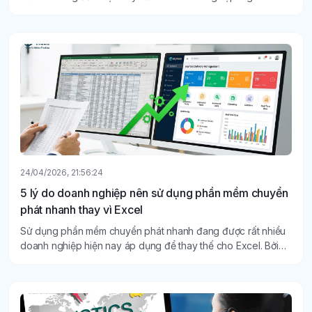
Nhất là ở thời đại mà tốc độ giao hàng quyết định đến trải
nghiệm khách hàng thì phần mềm chuyển phát nhanh này
giải quyết hiệu quả.
24/04/2026, 21:56:24
5 lý do doanh nghiệp nên sử dụng phần mềm chuyển
phát nhanh thay vì Excel
Sử dụng phần mềm chuyển phát nhanh đang được rất nhiều
doanh nghiệp hiện nay áp dụng để thay thế cho Excel. Bởi
với quy mô kinh doanh ngày càng mở rộng như hiện nay, số
lượng đơn hàng lớn nên Excel có những hạn chế nhất định.