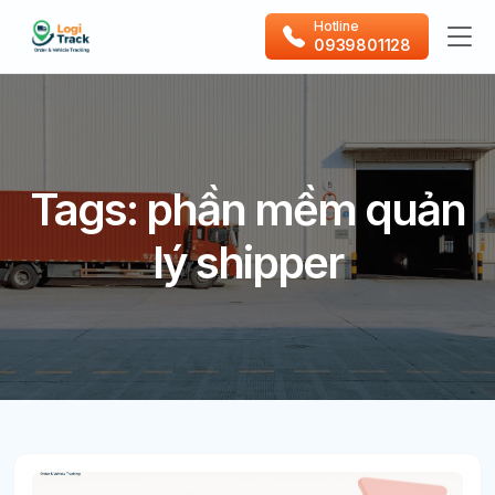
Hotline
0939801128
Tags: phần mềm quản
lý shipper