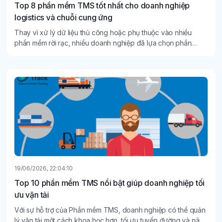
Top 8 phần mềm TMS tốt nhất cho doanh nghiệp
logistics và chuỗi cung ứng
Thay vì xử lý dữ liệu thủ công hoặc phụ thuộc vào nhiều
phần mềm rời rạc, nhiều doanh nghiệp đã lựa chọn phần
mềm TMS để kết nối đơn hàng, phương tiện, tài xế và khách
hàng trên cùng một nền tảng.
19/06/2026, 22:04:10
Top 10 phần mềm TMS nổi bật giúp doanh nghiệp tối
ưu vận tải
Với sự hỗ trợ của Phần mềm TMS, doanh nghiệp có thể quản
lý vận tải một cách khoa học hơn, tối ưu tuyến đường và nâng