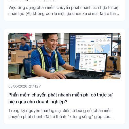
Việc ứng dụng phần mềm chuyển phát nhanh tích hợp trí tuệ
nhân tạo (AI) không còn là một lựa chọn xa xỉ mà đã trở thành
tiêu chuẩn bắt buộc để các doanh nghiệp logistics tối ưu hóa
quy trình và nâng cao năng lực cạnh tranh.
05/05/2026, 21:11:27
Phần mềm chuyển phát nhanh miễn phí có thực sự
hiệu quả cho doanh nghiệp?
Trong kỷ nguyên thương mại điện tử bùng nổ, phần mềm
chuyển phát nhanh đã trở thành "xương sống" giúp các
doanh nghiệp duy trì chuỗi cung ứng thông suốt.