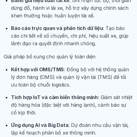
Đánh giá hiệu suất tài xế
: Ghi nhận tốc độ, thời gian
dừng đỗ, hành vi lái xe, hỗ trợ xây dựng chính sách
khen thưởng hoặc huấn luyện tài xế.
Báo cáo trực quan và phân tích dữ liệu
: Tạo báo
cáo chi tiết về số chuyến, chi phí, hiệu suất xe, giúp
lãnh đạo ra quyết định nhanh chóng.
Giải pháp bổ sung cho quản lý toàn diện
Kết hợp với OMS/TMS
: Đồng bộ với hệ thống quản
lý đơn hàng (OMS) và quản lý vận tải (TMS) để tối
ưu toàn bộ chuỗi logistics.
Tích hợp IoT và cảm biến thông minh
: Giám sát nhiệt
độ hàng hóa (đặc biệt với hàng lạnh), cảnh báo sự
cố kịp thời.
Ứng dụng AI và Big Data
: Dự đoán nhu cầu vận tải,
lập kế hoạch phân bổ xe thông minh.