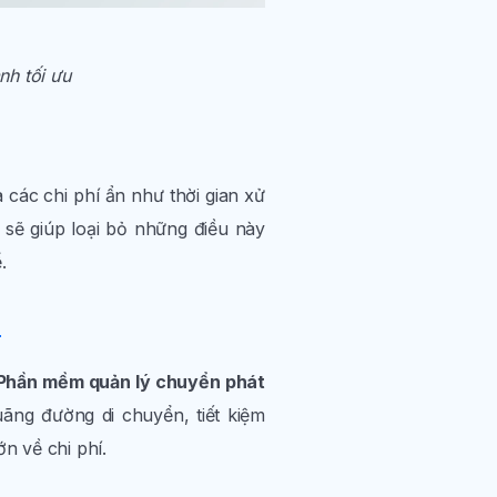
nh tối ưu
 các chi phí ẩn như thời gian xử
sẽ giúp loại bỏ những điều này
.
h
Phần mềm quản lý chuyển phát
uãng đường di chuyển, tiết kiệm
n về chi phí.