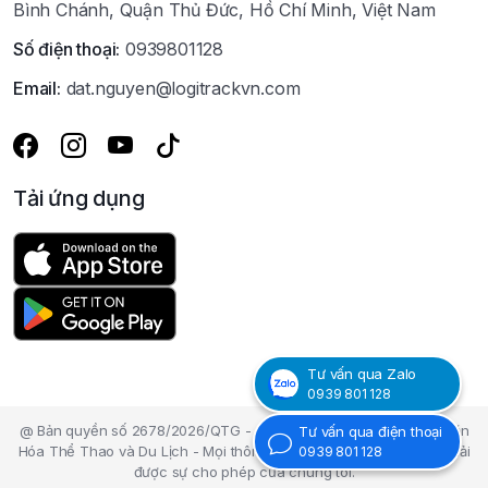
Bình Chánh, Quận Thủ Đức, Hồ Chí Minh, Việt Nam
Số điện thoại:
0939801128
Email:
dat.nguyen@logitrackvn.com
Tải ứng dụng
Tư vấn qua Zalo
0939 801 128
@ Bản quyền số 2678/2026/QTG - Cục Bản Quyền tác giả - Bộ Văn
Tư vấn qua điện thoại
Hóa Thể Thao và Du Lịch - Mọi thông tin nội dung trên Website phải
0939 801 128
được sự cho phép của chúng tôi.