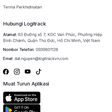
Terma Perkhidmatan
Hubungi Logitrack
Alamat:
63 Đường số 7, KDC Van Phúc, Phường Hiệp
Bình Chánh, Quận Thủ Đức, Hồ Chí Minh, Việt Nam
Nombor Telefon:
0939801128
Emel:
dat.nguyen@logitrackvn.com
Muat Turun Aplikasi