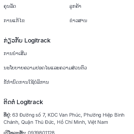
ຄຸນລັດ
ລູກຄ້າ
ການແກ້ໄຂ
ຂ່າວສານ
ກ່ຽວກັບ Logitrack
ການນໍາເສີມ
ນະໂຍບາຍຄວາມປອດໄພແລະຄວາມສ່ວນຕົວ
ຂໍ້ກໍານົດການໃຊ້ບໍລິການ
ຕິດຕໍ່ Logitrack
ທີ່ຢູ່:
63 Đường số 7, KDC Van Phúc, Phường Hiệp Bình
Chánh, Quận Thủ Đức, Hồ Chí Minh, Việt Nam
ເບີໂທລະສັບ:
0939801128