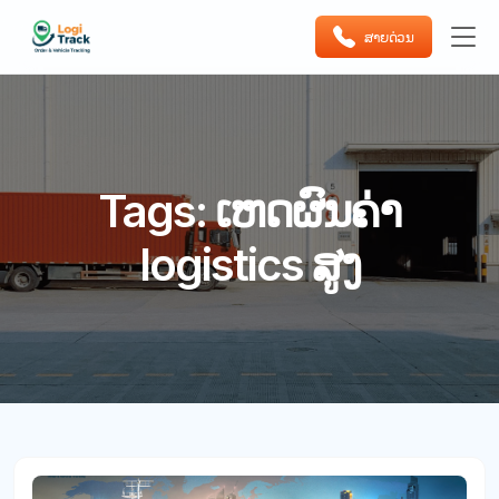
ສາຍດ່ວນ
Tags: ເຫດຜົນຄ່າ
logistics ສູງ