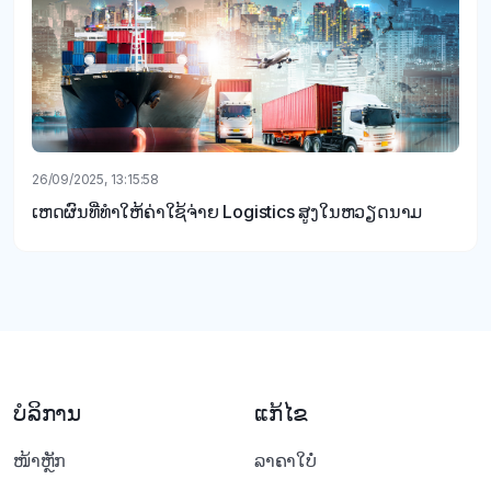
26/09/2025, 13:15:58
ເຫດຜົນທີ່ທໍາໃຫ້ຄ່າໃຊ້ຈ່າຍ Logistics ສູງໃນຫວຽດນາມ
ບໍລິການ
ແກ້ໄຂ
ໜ້າຫຼັກ
ລາຄາໃບໍ່