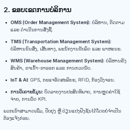
2. ຂອບເຂດການບໍລິການ
OMS (Order Management System):
ບໍລິຫານ, ຕິດຕາມ
ແລະ ດຳເນີນການສັ່ງຊື້.
TMS (Transportation Management System):
ບໍລິຫານຂົນສົ່ງ, ເສັ້ນທາງ, ພະນັກງານຂັບລົດ ແລະ ພາຫະນະ.
WMS (Warehouse Management System):
ບໍລິຫານຄັງ
ສິນຄ້າ, ຂາເຂົ້າ-ຂາອອກ ແລະ ການກວດນັບ.
IoT & AI:
GPS, ກະແຈອັດສະລິຍະ, RFID, ກ້ອງວົງຈອນ.
ການວິເຄາະຂໍ້ມູນ:
ບົດລາຍງານປະສິດທິພາບ, ການຫຼຸດຄ່າໃຊ້
ຈ່າຍ, ການວັດ KPI.
ພວກເຮົາສາມາດເພີ່ມ, ປັບປຸງ ຫຼື ປ່ຽນແປງຟັງຊັນໄດ້ໂດຍບໍ່ຈຳເປັນ
ຕ້ອງແຈ້ງກ່ອນ.