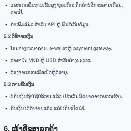
ແພກເກດພື້ນຖານ/ຂັ້ນສູງ/ທຸລະກິດ: ຄິດຄ່າບໍລິການລາຍເດືອນ,
ລາຍປີ.
ຄ່າເພີ່ມເຕີມ: ສຳລັບ API ຫຼື ພື້ນທີ່ເກັບຂໍ້ມູນ.
5.2 ວິທີຈ່າຍເງິນ
ໂອນທາງທະນາຄານ, e-wallet ຫຼື payment gateway.
ລາຄາໃນ VNĐ ຫຼື USD ສຳລັບຕ່າງປະເທດ.
ຕ້ອງຈ່າຍກ່ອນເພື່ອເປີດຫຼືຕໍ່ອາຍຸ.
5.3 ການຄືນເງິນ
ບໍ່ຄືນເງິນຖ້າໃຊ້ບໍລິການແລ້ວ (ຍົກເວັ້ນຜິດພາດຈາກພວກເຮົາ).
ຄືນເງິນໄດ້ຖ້າຈ່າຍແລ້ວ ແຕ່ບໍ່ເຄີຍເປີດໃຊ້.
6. ໜ້າທີ່ຂອງລູກຄ້າ