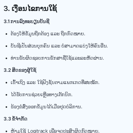
3. ເງື່ອນໄຂການໃຊ້
3.1 ການລົງທະບຽນບັນຊີ
ຕ້ອງໃຫ້ຂໍ້ມູນຖືກຕ້ອງ ແລະ ຖືກກົດໝາຍ.
ບັນຊີເປັນສ່ວນບຸກຄົນ ແລະ ບໍ່ສາມາດແບ່ງໃຫ້ຄົນອື່ນ.
ທ່ານຮັບຜິດຊອບການຮັກສາຊື່ໃຊ້ແລະລະຫັດຜ່ານ.
3.2 ສິດຂອງຜູ້ໃຊ້
ເຂົ້າເຖິງ ແລະ ໃຊ້ຟັງຊັນຕາມແພກເກດທີ່ສະໝັກ.
ໄດ້ຮັບການຊ່ວຍເຫຼືອທາງເຕັກນິກ.
ຮ້ອງຂໍສົ່ງອອກຂໍ້ມູນໄດ້ເມື່ອຢຸດບໍລິການ.
3.3 ຂໍ້ຈຳກັດ
ຫ້າມໃຊ້ Logitrack ເພື່ອຈຸດປະສົງຜິດກົດໝາຍ.