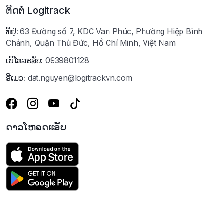
ຕິດຕໍ່ Logitrack
ທີ່ຢູ່:
63 Đường số 7, KDC Van Phúc, Phường Hiệp Bình
Chánh, Quận Thủ Đức, Hồ Chí Minh, Việt Nam
ເບີໂທລະສັບ:
0939801128
ອີເມວ:
dat.nguyen@logitrackvn.com
ດາວໂຫລດແອັບ