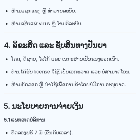
ຫ້າມແຊກແຊງ ຫຼື ທຳລາຍລະບົບ.
ຫ້າມເຜີຍແຜ່ virus ຫຼື ໂຈມຕີລະບົບ.
4. ລິຂະສິດ ແລະ ຊັບສິນທາງປັນຍາ
ໂຄດ, ດິຊາຍ, ໂລໂກ້ ແລະ ເອກະສານເປັນຂອງພວກເຮົາ.
ທ່ານໄດ້ຮັບ license ໃຊ້ບໍ່ເປັນເອກະລາດ ແລະ ບໍ່ສາມາດໂອນ.
ຫ້າມຄັດລອກ ຫຼື ນຳໃຊ້ເພື່ອການຄ້າໂດຍບໍ່ມີການອະນຸຍາດ.
5. ນະໂຍບາຍການຈ່າຍເງິນ
5.1 ແພກເກດບໍລິການ
ທົດລອງຟຣີ 7 ມື້ (ຂຶ້ນກັບເວລາ).