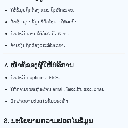
ໃຫ້ຂໍ້ມູນຖືກຕ້ອງ ແລະ ຖືກກົດໝາຍ.
ຮັບຜິດຊອບຂໍ້ມູນທີ່ອັບໂຫລດໃສ່ລະບົບ.
ຮັບປະກັນການໃຊ້ບໍ່ຜິດກົດໝາຍ.
ຈ່າຍເງິນຖືກຕ້ອງແລະທັນເວລາ.
7. ໜ້າທີ່ຂອງຜູ້ໃຫ້ບໍລິການ
ຮັບປະກັນ uptime ≥ 99%.
ໃຫ້ການຊ່ວຍເຫຼືອຜ່ານ email, ໂທລະສັບ ແລະ chat.
ຮັກສາຄວາມປອດໄພຂໍ້ມູນລູກຄ້າ.
8. ນະໂຍບາຍຄວາມປອດໄພຂໍ້ມູນ