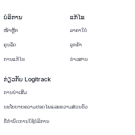
ບໍລິການ
ແກ້ໄຂ
ໜ້າຫຼັກ
ລາຄາໃບໍ່
ຄຸນລັດ
ລູກຄ້າ
ການແກ້ໄຂ
ຂ່າວສານ
ກ່ຽວກັບ Logitrack
ການນໍາເສີມ
ນະໂຍບາຍຄວາມປອດໄພແລະຄວາມສ່ວນຕົວ
ຂໍ້ກໍານົດການໃຊ້ບໍລິການ