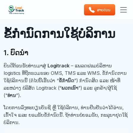
ສາຍດ່ວນ
ຂໍ້ກໍານົດການໃຊ້ບໍລິການ
1. ບົດນຳ
ຍິນດີຕ້ອນຮັບທ່ານມາສູ່
Logitrack
– ແພລດຟອມບໍລິຫານ
logistics ທີ່ຖືກຮວມຮອບ OMS, TMS ແລະ WMS. ຂໍ້ກຳນົດການ
ໃຊ້ບໍລິການນີ້ (ຕໍ່ໄປນີ້ເອີ້ນວ່າ “
ຂໍ້ກຳນົດ
”) ກຳນົດສິດ ແລະ ໜ້າທີ່
ລະຫວ່າງ ບໍລິສັດ Logitrack (“
ພວກເຮົາ
”) ແລະ ລູກຄ້າ/ຜູ້ໃຊ້
(“
ທ່ານ
”).
ໂດຍການລົງທະບຽນບັນຊີ ຫຼື ໃຊ້ບໍລິການ, ທ່ານຢືນຢັນວ່າໄດ້ອ່ານ,
ເຂົ້າໃຈ ແລະ ຍອມຮັບຂໍ້ກຳນົດນີ້. ຖ້າທ່ານບໍ່ຍອມຮັບ, ກະລຸນາຢຸດໃຊ້
ບໍລິການ.