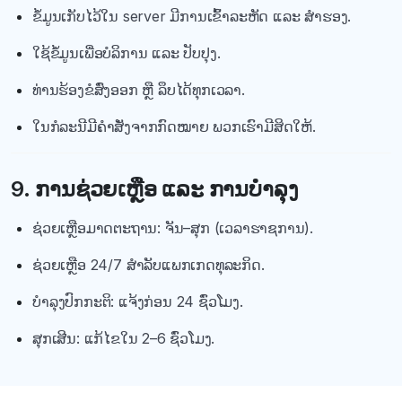
ຂໍ້ມູນເກັບໄວ້ໃນ server ມີການເຂົ້າລະຫັດ ແລະ ສຳຮອງ.
ໃຊ້ຂໍ້ມູນເພື່ອບໍລິການ ແລະ ປັບປຸງ.
ທ່ານຮ້ອງຂໍສົ່ງອອກ ຫຼື ລຶບໄດ້ທຸກເວລາ.
ໃນກໍລະນີມີຄຳສັ່ງຈາກກົດໝາຍ ພວກເຮົາມີສິດໃຫ້.
9. ການຊ່ວຍເຫຼືອ ແລະ ການບຳລຸງ
ຊ່ວຍເຫຼືອມາດຕະຖານ: ຈັນ–ສຸກ (ເວລາຮາຊການ).
ຊ່ວຍເຫຼືອ 24/7 ສຳລັບແພກເກດທຸລະກິດ.
ບຳລຸງປົກກະຕິ: ແຈ້ງກ່ອນ 24 ຊົ່ວໂມງ.
ສຸກເສີນ: ແກ້ໄຂໃນ 2–6 ຊົ່ວໂມງ.