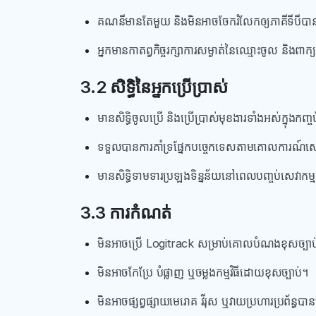
គណនីមានតែមួយ និងមិនអាចចែករំលែកឲ្យភាគីទីបីបា
អ្នកមានកាតព្វកិច្ចរក្សាការសម្ងាត់នៃឈ្មោះចូល និងពាក្
3.2 សិទ្ធិនៃអ្នកប្រើប្រាស់
មានសិទ្ធិចូលប្រើ និងប្រើប្រាស់មុខងារទាំងអស់ក្នុងក
ទទួលបានការគាំទ្រផ្នែកបច្ចេកទេសតាមគោលការណ៍សេ
មានសិទ្ធិទាមទារប្រឡងទិន្នន័យនៅពេលបញ្ចប់សេវាកម្
3.3 ការកំណត់
មិនអាចប្រើ Logitrack សម្រាប់គោលបំណងខុសច្បាប
មិនអាចកែប្រែ បំផ្លាញ ឬចម្លងកម្មវិធីដោយខុសច្បាប់។
មិនអាចផ្សព្វផ្សាយមេរោគ វីរុស ឬវាយប្រហារប្រព័ន្ធ