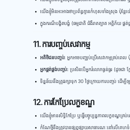
យើងខ្ញុំមិនអះអាងថាប្រព័ន្ធគ្មានកំហុសទាំងស្រុង ប៉ុ
ក្នុងករណីបង្ខិតបង្ខំ (ធម្មជាតិ ជំងឺរាតត្បាត អគ្គិភ័យ ផ
11. ការបញ្ចប់សេវាកម្ម
អតិថិជនបញ្ចប់:
អ្នកអាចបញ្ឈប់ប្រើសេវាកម្មគ្រប់ពេ
អ្នកផ្គត់ផ្គង់បញ្ចប់:
ប្រសិនបើអ្នករំលោភធ្ងន់ធ្ងរ (ដូចជា ក្
ទិន្នន័យនឹងត្រូវរក្សាទុក 30 ថ្ងៃក្រោយការបញ្ចប់ ដើម្បីឲ
12. ការកែប្រែលក្ខខណ្ឌ
យើងខ្ញុំមានសិទ្ធិកែប្រែ ឬធ្វើបច្ចុប្បន្នភាពលក្ខខណ្ឌគ្រ
កំណែថ្មីនឹងត្រូវបានផ្សព្វផ្សាយសាធារណៈនៅលើគេហទំ