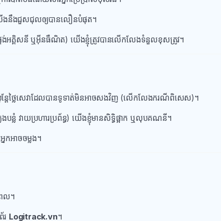
ន្តែយើងនឹងជួសជុលឲ្យបានលឿនបំផុត។
្គត់ផ្គង់អគ្គិសនី ឬអ៊ីនធឺណិត) យើងខ្ញុំត្រូវបានលើកលែងទំនួលខុសត្រូវ។
ល ប៉ុន្តែថ្លៃសេវាដែលបានទូទាត់មិនអាចសងវិញ (លើកលែងករណីពិសេស)។
លែងបន្លំ វាយប្រហារប្រព័ន្ធ) យើងខ្ញុំមានសិទ្ធិផ្អាក ឬលុបគណនី។
្យអ្នកអាចចម្លង។
ប់ពេល។
ព័រ
Logitrack.vn
។