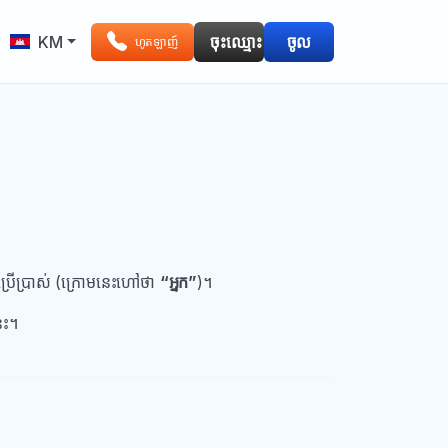
KM
ចុះឈ្មោះ
ចូល
ហូតឡាញ៍
កប្រើប្រាស់ (ក្រោមនេះហៅថា
“អ្នក”
)។
េះ។