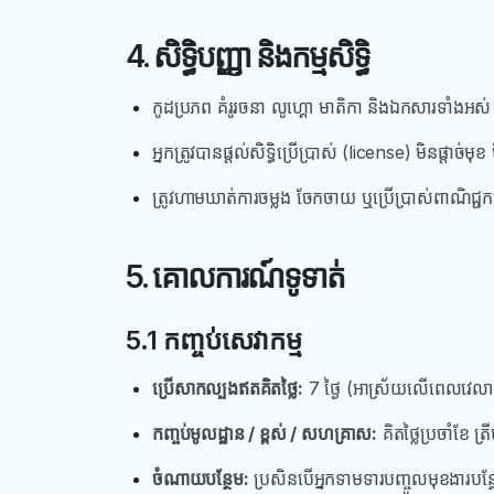
4. សិទ្ធិបញ្ញា និងកម្មសិទ្ធិ
កូដប្រភព គំរូរចនា លូហ្គោ មាតិកា និងឯកសារទាំងអស់ ជា
អ្នកត្រូវបានផ្តល់សិទ្ធិប្រើប្រាស់ (license) មិនផ្តាច
ត្រូវហាមឃាត់ការចម្លង ចែកចាយ ឬប្រើប្រាស់ពាណិជ្
5. គោលការណ៍ទូទាត់
5.1 កញ្ចប់សេវាកម្ម
ប្រើសាកល្បងឥតគិតថ្លៃ:
7 ថ្ងៃ (អាស្រ័យលើពេលវេលា
កញ្ចប់មូលដ្ឋាន / ខ្ពស់ / សហគ្រាស:
គិតថ្លៃប្រចាំខែ ត្រ
ចំណាយបន្ថែម:
ប្រសិនបើអ្នកទាមទារបញ្ចូលមុខងារបន្ថែ