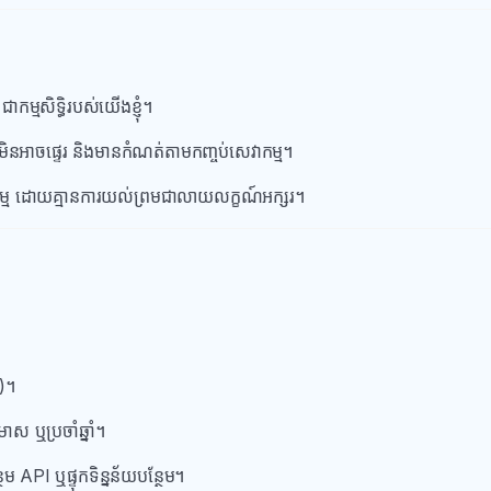
កម្មសិទ្ធិរបស់យើងខ្ញុំ។
់មុខ មិនអាចផ្ទេរ និងមានកំណត់តាមកញ្ចប់សេវាកម្ម។
ជកម្ម ដោយគ្មានការយល់ព្រមជាលាយលក្ខណ៍អក្សរ។
)។
ីមាស ឬប្រចាំឆ្នាំ។
ម API ឬផ្ទុកទិន្នន័យបន្ថែម។