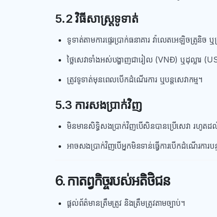
5.2 វិធីសាស្រ្តទូទាត់
ទូទាត់តាមការផ្ទេរប្រាក់ធនាគារ វ៉ាលេតអេឡិចត្រូនិច ឬប
ថ្លៃសេវាទាំងអស់បង្ហាញជារៀល (VNĐ) ឬដុល្លារ (US
ត្រូវទូទាត់មុនពេលបើកដំណើរការ ឬបន្តសេវាកម្ម។
5.3 ការសងប្រាក់វិញ
មិនមានសិទ្ធិសងប្រាក់វិញបើសិនបានប្រើសេវា រហូតដល
អាចសងប្រាក់វិញបើអ្នកមិនទាន់ធ្វើការបើកដំណើរការបន្ទ
6. កាតព្វកិច្ចរបស់អតិថិជន
ផ្តល់ព័ត៌មានត្រឹមត្រូវ និងត្រឹមត្រូវតាមច្បាប់។