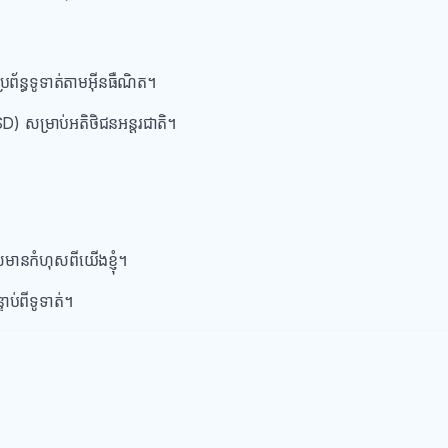
្រព័ន្ធទូទាត់តាមអ៊ីនធឺណិត។
D) សម្រាប់អតិថិជនអន្តរជាតិ។
់មានកំហុសពីយើងខ្ញុំ។
ាប់ពីទូទាត់។