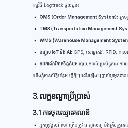
កម្មវិធី Logitrack ផ្តល់ជូន៖
OMS (Order Management System):
គ្រប
TMS (Transportation Management Sys
WMS (Warehouse Management System
បញ្ចូល IoT និង AI:
GPS, សោឆ្លាតវៃ, RFID, កាមេរ៉ាត
ឧបករណ៍វិភាគទិន្នន័យ:
របាយការណ៍ប្រសិទ្ធភាព ការបង
យើងខ្ញុំមានសិទ្ធិបន្ថែម ធ្វើឱ្យប្រសើរឡើង ឬផ្លាស់ប្តូរម
3. លក្ខខណ្ឌប្រើប្រាស់
3.1 ការចុះឈ្មោះគណនី
អ្នកត្រូវផ្តល់ព័ត៌មានត្រឹមត្រូវ ពេញលេញ និងត្រឹមត្រូវតា