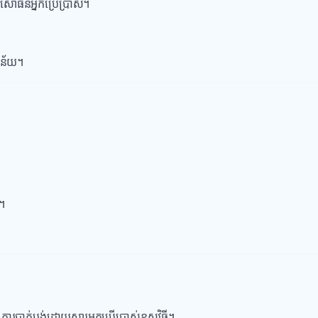
ិសោធន៍អ្នកប្រើប្រាស់។
្នន័យ។
។
ការបាត់បង់ដោយសារអ្នកប្រើប្រាស់ខុសវិធី។