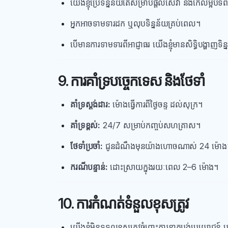
យើងខ្ញុំប្រើទិន្នន័យតែសម្រាប់ផ្តល់សេវា និងកែលម្អបទព
អ្នកអាចទាមទារដក ឬលុបទិន្នន័យគ្រប់ពេល។
បើមានការទាមទារពីអាជ្ញាធរ យើងខ្ញុំមានសិទ្ធិបង្ហាញទិន
9. ការគាំទ្របច្ចេកទេស និងថែទាំ
គាំទ្រស្តង់ដារ:
ម៉ោងធ្វើការពីថ្ងៃចន្ទ ដល់សុក្រ។
គាំទ្រខ្ពស់:
24/7 សម្រាប់កញ្ចប់សហគ្រាស។
ថែទាំប្រចាំ:
ជូនដំណឹងមុនយ៉ាងហោចណាស់ 24 ម៉ោង
ករណីបន្ទាន់:
ដោះស្រាយក្នុងរយៈពេល 2–6 ម៉ោង។
10. ការកំណត់ទំនួលខុសត្រូវ
យើងខ្ញុំមិនទទួលខុសត្រូវចំពោះការខាតបង់ប្រយោជន៍ ឬ