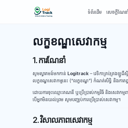
ទំព័រដើម
សេចក្តីណែនា
លក្ខខណ្ឌសេវាកម្ម
1. ការណែនាំ
សូមស្វាគមន៍មកកាន់
Logitrack
– វេទិកាគ្រប់គ្រងឡូ
លក្ខខណ្ឌសេវាកម្មនេះ (“លក្ខខណ្ឌ”) កំណត់សិទ្ធិ និងកាតព
ដោយការចុះឈ្មោះគណនី ឬប្រើប្រាស់កម្មវិធី និងសេវាកម្មពា
បើអ្នកមិនយល់ព្រម សូមបញ្ឈប់ការប្រើប្រាស់សេវាកម្ម។
2. វិសាលភាពសេវាកម្ម