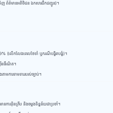
ទិញ ព័ត៌មានអតិថិជន ឯកសារដឹកជញ្ជូន)។
 ≥ 99% (លើកលែងពេលថែទាំ ឬករណីបង្ខិតបង្ខំ)។
អ៊ីនធឺណិត។
ែងតាមការទាមទាររបស់ច្បាប់។
ានការអ៊ិនគ្រីប និងចម្លងទិន្នន័យជាប្រចាំ។