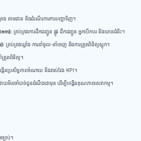
់គ្រង តាមដាន និងដំណើរការការបញ្ជាទិញ។
tem):
គ្រប់គ្រងការដឹកជញ្ជូន ផ្លូវ ដឹកជញ្ជូន អ្នកបើកបរ និងយានជំនិះ។
):
គ្រប់គ្រងឃ្លាំង ការនាំចូល-នាំចេញ និងការត្រួតពិនិត្យស្តុក។
្រួតពិនិត្យ។
្កើនប្រសិទ្ធភាពចំណាយ និងវាស់វែង KPI។
ុខងារដោយមិនចាំបាច់ជូនដំណឹងជាមុន ដើម្បីបង្កើនគុណភាពសេវាកម្ម។
មច្បាប់។