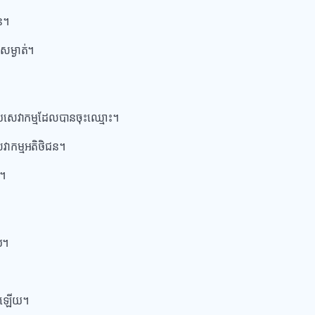
ន។
យសម្ងាត់។
ញ្ចប់សេវាកម្មដែលបានចុះឈ្មោះ។
វាកម្មអតិថិជន។
ម។
់។
បានឡើយ។