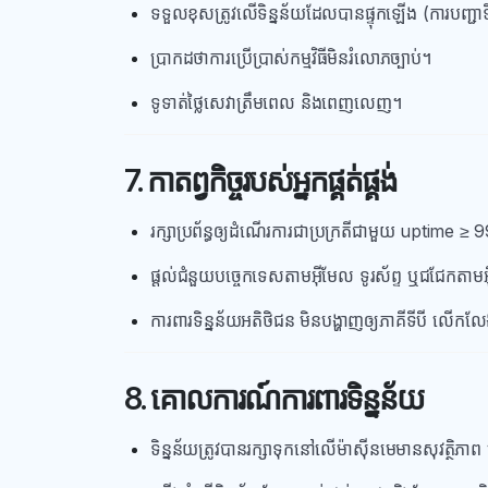
ទទួលខុសត្រូវលើទិន្នន័យដែលបានផ្ទុកឡើង (ការបញ្ជា
ប្រាកដថាការប្រើប្រាស់កម្មវិធីមិនរំលោភច្បាប់។
ទូទាត់ថ្លៃសេវាត្រឹមពេល និងពេញលេញ។
7. កាតព្វកិច្ចរបស់អ្នកផ្គត់ផ្គង់
រក្សាប្រព័ន្ធឲ្យដំណើរការជាប្រក្រតីជាមួយ uptime
ផ្តល់ជំនួយបច្ចេកទេសតាមអ៊ីមែល ទូរស័ព្ទ ឬជជែកតាម
ការពារទិន្នន័យអតិថិជន មិនបង្ហាញឲ្យភាគីទីបី លើកល
8. គោលការណ៍ការពារទិន្នន័យ
ទិន្នន័យត្រូវបានរក្សាទុកនៅលើម៉ាស៊ីនមេមានសុវត្ថិភាព ម